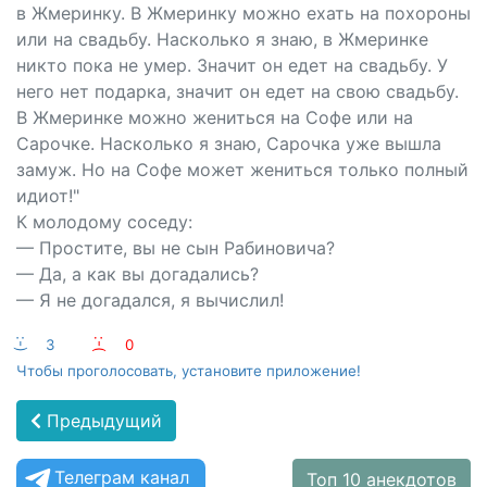
в Жмеринку. В Жмеринку можно ехать на похороны
или на свадьбу. Насколько я знаю, в Жмеринке
никто пока не умер. Значит он едет на свадьбу. У
него нет подарка, значит он едет на свою свадьбу.
В Жмеринке можно жениться на Софе или на
Сарочке. Насколько я знаю, Сарочка уже вышла
замуж. Но на Софе может жениться только полный
идиот!"
К молодому соседу:
— Простите, вы не сын Рабиновича?
— Да, а как вы догадались?
— Я не догадался, я вычислил!
:-)
3
:-(
0
Чтобы проголосовать, установите приложение!
Предыдущий
Телеграм канал
Топ 10 анекдотов