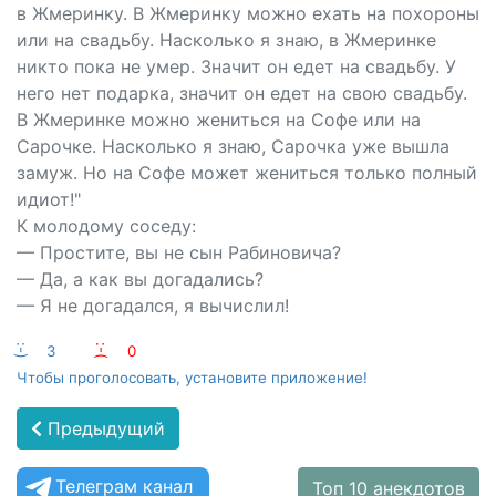
в Жмеринку. В Жмеринку можно ехать на похороны
или на свадьбу. Насколько я знаю, в Жмеринке
никто пока не умер. Значит он едет на свадьбу. У
него нет подарка, значит он едет на свою свадьбу.
В Жмеринке можно жениться на Софе или на
Сарочке. Насколько я знаю, Сарочка уже вышла
замуж. Но на Софе может жениться только полный
идиот!"
К молодому соседу:
— Простите, вы не сын Рабиновича?
— Да, а как вы догадались?
— Я не догадался, я вычислил!
:-)
3
:-(
0
Чтобы проголосовать, установите приложение!
Предыдущий
Телеграм канал
Топ 10 анекдотов