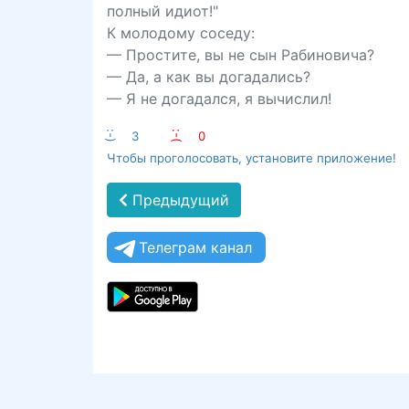
полный идиот!"
К молодому соседу:
— Простите, вы не сын Рабиновича?
— Да, а как вы догадались?
— Я не догадался, я вычислил!
:-)
3
:-(
0
Чтобы проголосовать, установите приложение!
Предыдущий
Телеграм канал