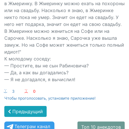
в Жмеринку. В Жмеринку можно ехать на похороны
или на свадьбу. Насколько я знаю, в Жмеринке
никто пока не умер. Значит он едет на свадьбу. У
него нет подарка, значит он едет на свою свадьбу.
В Жмеринке можно жениться на Софе или на
Сарочке. Насколько я знаю, Сарочка уже вышла
замуж. Но на Софе может жениться только полный
идиот!"
К молодому соседу:
— Простите, вы не сын Рабиновича?
— Да, а как вы догадались?
— Я не догадался, я вычислил!
:-)
3
:-(
0
Чтобы проголосовать, установите приложение!
Предыдущий
Телеграм канал
Топ 10 анекдотов