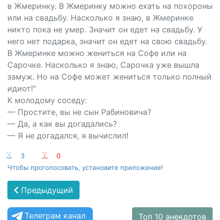
в Жмеринку. В Жмеринку можно ехать на похороны
или на свадьбу. Насколько я знаю, в Жмеринке
никто пока не умер. Значит он едет на свадьбу. У
него нет подарка, значит он едет на свою свадьбу.
В Жмеринке можно жениться на Софе или на
Сарочке. Насколько я знаю, Сарочка уже вышла
замуж. Но на Софе может жениться только полный
идиот!"
К молодому соседу:
— Простите, вы не сын Рабиновича?
— Да, а как вы догадались?
— Я не догадался, я вычислил!
:-)
3
:-(
0
Чтобы проголосовать, установите приложение!
Предыдущий
Телеграм канал
Топ 10 анекдотов