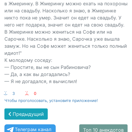
в Жмеринку. В Жмеринку можно ехать на похороны
или на свадьбу. Насколько я знаю, в Жмеринке
никто пока не умер. Значит он едет на свадьбу. У
него нет подарка, значит он едет на свою свадьбу.
В Жмеринке можно жениться на Софе или на
Сарочке. Насколько я знаю, Сарочка уже вышла
замуж. Но на Софе может жениться только полный
идиот!"
К молодому соседу:
— Простите, вы не сын Рабиновича?
— Да, а как вы догадались?
— Я не догадался, я вычислил!
:-)
3
:-(
0
Чтобы проголосовать, установите приложение!
Предыдущий
Телеграм канал
Топ 10 анекдотов