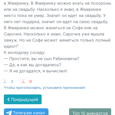
в Жмеринку. В Жмеринку можно ехать на похороны
или на свадьбу. Насколько я знаю, в Жмеринке
никто пока не умер. Значит он едет на свадьбу. У
него нет подарка, значит он едет на свою свадьбу.
В Жмеринке можно жениться на Софе или на
Сарочке. Насколько я знаю, Сарочка уже вышла
замуж. Но на Софе может жениться только полный
идиот!"
К молодому соседу:
— Простите, вы не сын Рабиновича?
— Да, а как вы догадались?
— Я не догадался, я вычислил!
:-)
3
:-(
0
Чтобы проголосовать, установите приложение!
Предыдущий
Телеграм канал
Топ 10 анекдотов