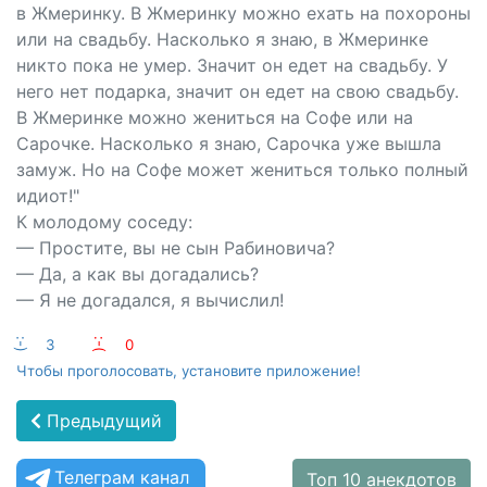
в Жмеринку. В Жмеринку можно ехать на похороны
или на свадьбу. Насколько я знаю, в Жмеринке
никто пока не умер. Значит он едет на свадьбу. У
него нет подарка, значит он едет на свою свадьбу.
В Жмеринке можно жениться на Софе или на
Сарочке. Насколько я знаю, Сарочка уже вышла
замуж. Но на Софе может жениться только полный
идиот!"
К молодому соседу:
— Простите, вы не сын Рабиновича?
— Да, а как вы догадались?
— Я не догадался, я вычислил!
:-)
3
:-(
0
Чтобы проголосовать, установите приложение!
Предыдущий
Телеграм канал
Топ 10 анекдотов