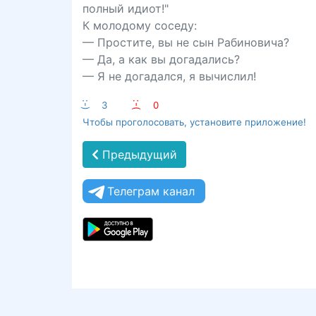
полный идиот!"
К молодому соседу:
— Простите, вы не сын Рабиновича?
— Да, а как вы догадались?
— Я не догадался, я вычислил!
:-)
3
:-(
0
Чтобы проголосовать, установите приложение!
Предыдущий
Телеграм канал