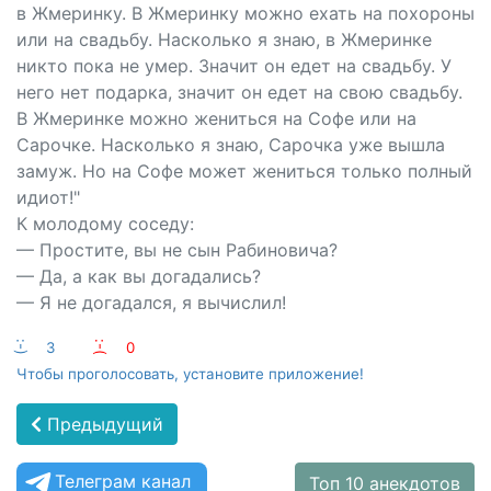
в Жмеринку. В Жмеринку можно ехать на похороны
или на свадьбу. Насколько я знаю, в Жмеринке
никто пока не умер. Значит он едет на свадьбу. У
него нет подарка, значит он едет на свою свадьбу.
В Жмеринке можно жениться на Софе или на
Сарочке. Насколько я знаю, Сарочка уже вышла
замуж. Но на Софе может жениться только полный
идиот!"
К молодому соседу:
— Простите, вы не сын Рабиновича?
— Да, а как вы догадались?
— Я не догадался, я вычислил!
:-)
3
:-(
0
Чтобы проголосовать, установите приложение!
Предыдущий
Телеграм канал
Топ 10 анекдотов