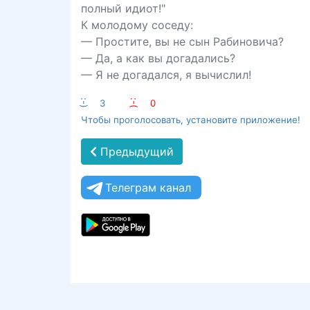
полный идиот!"
К молодому соседу:
— Простите, вы не сын Рабиновича?
— Да, а как вы догадались?
— Я не догадался, я вычислил!
:-)
3
:-(
0
Чтобы проголосовать, установите приложение!
Предыдущий
Телеграм канал