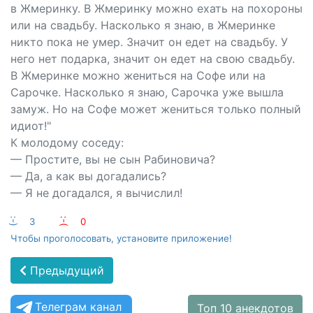
в Жмеринку. В Жмеринку можно ехать на похороны
или на свадьбу. Насколько я знаю, в Жмеринке
никто пока не умер. Значит он едет на свадьбу. У
него нет подарка, значит он едет на свою свадьбу.
В Жмеринке можно жениться на Софе или на
Сарочке. Насколько я знаю, Сарочка уже вышла
замуж. Но на Софе может жениться только полный
идиот!"
К молодому соседу:
— Простите, вы не сын Рабиновича?
— Да, а как вы догадались?
— Я не догадался, я вычислил!
:-)
3
:-(
0
Чтобы проголосовать, установите приложение!
Предыдущий
Телеграм канал
Топ 10 анекдотов