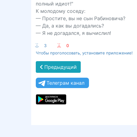
полный идиот!"
К молодому соседу:
— Простите, вы не сын Рабиновича?
— Да, а как вы догадались?
— Я не догадался, я вычислил!
:-)
3
:-(
0
Чтобы проголосовать, установите приложение!
Предыдущий
Телеграм канал