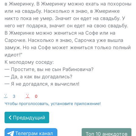
в Жмеринку. В Жмеринку можно ехать на похороны
или на свадьбу. Насколько я знаю, в Жмеринке
никто пока не умер. Значит он едет на свадьбу. У
него нет подарка, значит он едет на свою свадьбу.
В Жмеринке можно жениться на Софе или на
Сарочке. Насколько я знаю, Сарочка уже вышла
замуж. Но на Софе может жениться только полный
идиот!"
К молодому соседу:
— Простите, вы не сын Рабиновича?
— Да, а как вы догадались?
— Я не догадался, я вычислил!
:-)
3
:-(
0
Чтобы проголосовать, установите приложение!
Предыдущий
Телеграм канал
Топ 10 анекдотов