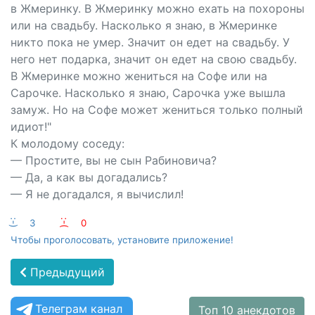
в Жмеринку. В Жмеринку можно ехать на похороны
или на свадьбу. Насколько я знаю, в Жмеринке
никто пока не умер. Значит он едет на свадьбу. У
него нет подарка, значит он едет на свою свадьбу.
В Жмеринке можно жениться на Софе или на
Сарочке. Насколько я знаю, Сарочка уже вышла
замуж. Но на Софе может жениться только полный
идиот!"
К молодому соседу:
— Простите, вы не сын Рабиновича?
— Да, а как вы догадались?
— Я не догадался, я вычислил!
:-)
3
:-(
0
Чтобы проголосовать, установите приложение!
Предыдущий
Телеграм канал
Топ 10 анекдотов