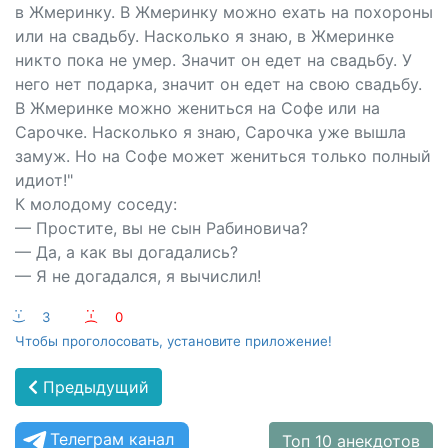
в Жмеринку. В Жмеринку можно ехать на похороны
или на свадьбу. Насколько я знаю, в Жмеринке
никто пока не умер. Значит он едет на свадьбу. У
него нет подарка, значит он едет на свою свадьбу.
В Жмеринке можно жениться на Софе или на
Сарочке. Насколько я знаю, Сарочка уже вышла
замуж. Но на Софе может жениться только полный
идиот!"
К молодому соседу:
— Простите, вы не сын Рабиновича?
— Да, а как вы догадались?
— Я не догадался, я вычислил!
:-)
3
:-(
0
Чтобы проголосовать, установите приложение!
Предыдущий
Телеграм канал
Топ 10 анекдотов