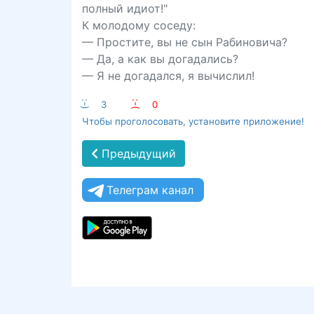
полный идиот!"
К молодому соседу:
— Простите, вы не сын Рабиновича?
— Да, а как вы догадались?
— Я не догадался, я вычислил!
:-)
3
:-(
0
Чтобы проголосовать, установите приложение!
Предыдущий
Телеграм канал