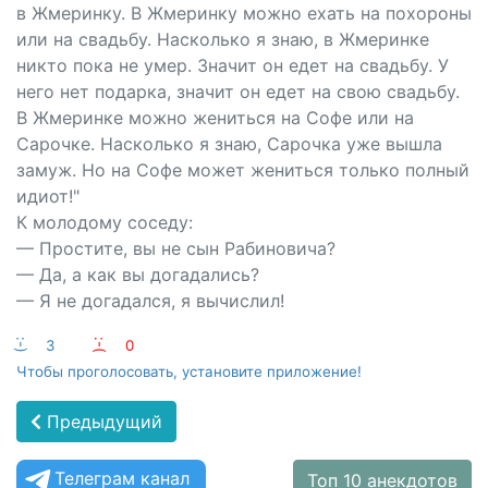
в Жмеринку. В Жмеринку можно ехать на похороны
или на свадьбу. Насколько я знаю, в Жмеринке
никто пока не умер. Значит он едет на свадьбу. У
него нет подарка, значит он едет на свою свадьбу.
В Жмеринке можно жениться на Софе или на
Сарочке. Насколько я знаю, Сарочка уже вышла
замуж. Но на Софе может жениться только полный
идиот!"
К молодому соседу:
— Простите, вы не сын Рабиновича?
— Да, а как вы догадались?
— Я не догадался, я вычислил!
:-)
3
:-(
0
Чтобы проголосовать, установите приложение!
Предыдущий
Телеграм канал
Топ 10 анекдотов