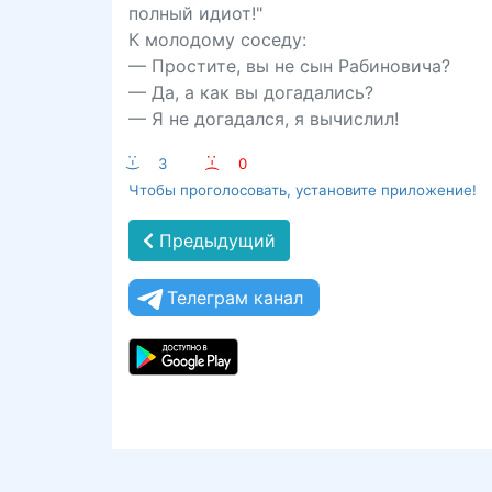
полный идиот!"
К молодому соседу:
— Простите, вы не сын Рабиновича?
— Да, а как вы догадались?
— Я не догадался, я вычислил!
:-)
3
:-(
0
Чтобы проголосовать, установите приложение!
Предыдущий
Телеграм канал