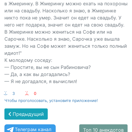
в Жмеринку. В Жмеринку можно ехать на похороны
или на свадьбу. Насколько я знаю, в Жмеринке
никто пока не умер. Значит он едет на свадьбу. У
него нет подарка, значит он едет на свою свадьбу.
В Жмеринке можно жениться на Софе или на
Сарочке. Насколько я знаю, Сарочка уже вышла
замуж. Но на Софе может жениться только полный
идиот!"
К молодому соседу:
— Простите, вы не сын Рабиновича?
— Да, а как вы догадались?
— Я не догадался, я вычислил!
:-)
3
:-(
0
Чтобы проголосовать, установите приложение!
Предыдущий
Телеграм канал
Топ 10 анекдотов