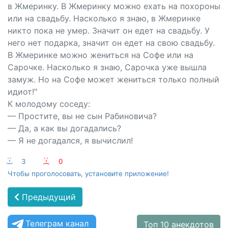
в Жмеринку. В Жмеринку можно ехать на похороны
или на свадьбу. Насколько я знаю, в Жмеринке
никто пока не умер. Значит он едет на свадьбу. У
него нет подарка, значит он едет на свою свадьбу.
В Жмеринке можно жениться на Софе или на
Сарочке. Насколько я знаю, Сарочка уже вышла
замуж. Но на Софе может жениться только полный
идиот!"
К молодому соседу:
— Простите, вы не сын Рабиновича?
— Да, а как вы догадались?
— Я не догадался, я вычислил!
:-)
3
:-(
0
Чтобы проголосовать, установите приложение!
Предыдущий
Телеграм канал
Топ 10 анекдотов