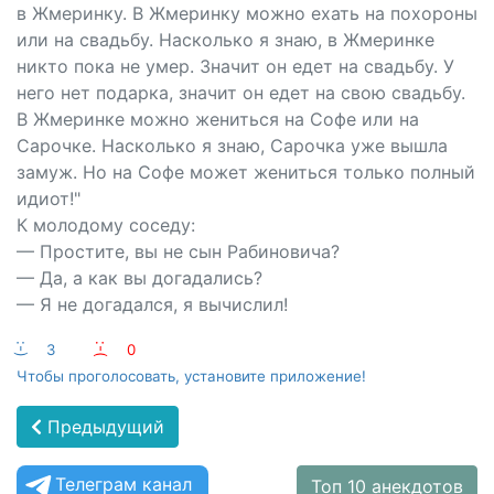
в Жмеринку. В Жмеринку можно ехать на похороны
или на свадьбу. Насколько я знаю, в Жмеринке
никто пока не умер. Значит он едет на свадьбу. У
него нет подарка, значит он едет на свою свадьбу.
В Жмеринке можно жениться на Софе или на
Сарочке. Насколько я знаю, Сарочка уже вышла
замуж. Но на Софе может жениться только полный
идиот!"
К молодому соседу:
— Простите, вы не сын Рабиновича?
— Да, а как вы догадались?
— Я не догадался, я вычислил!
:-)
3
:-(
0
Чтобы проголосовать, установите приложение!
Предыдущий
Телеграм канал
Топ 10 анекдотов