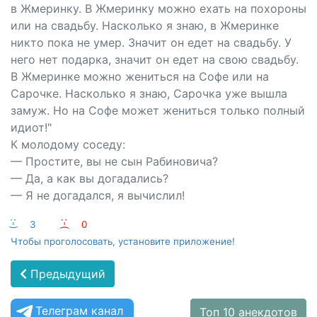
в Жмеринку. В Жмеринку можно ехать на похороны
или на свадьбу. Насколько я знаю, в Жмеринке
никто пока не умер. Значит он едет на свадьбу. У
него нет подарка, значит он едет на свою свадьбу.
В Жмеринке можно жениться на Софе или на
Сарочке. Насколько я знаю, Сарочка уже вышла
замуж. Но на Софе может жениться только полный
идиот!"
К молодому соседу:
— Простите, вы не сын Рабиновича?
— Да, а как вы догадались?
— Я не догадался, я вычислил!
:-)
3
:-(
0
Чтобы проголосовать, установите приложение!
Предыдущий
Телеграм канал
Топ 10 анекдотов