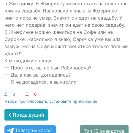
в Жмеринку. В Жмеринку можно ехать на похороны
или на свадьбу. Насколько я знаю, в Жмеринке
никто пока не умер. Значит он едет на свадьбу. У
него нет подарка, значит он едет на свою свадьбу.
В Жмеринке можно жениться на Софе или на
Сарочке. Насколько я знаю, Сарочка уже вышла
замуж. Но на Софе может жениться только полный
идиот!"
К молодому соседу:
— Простите, вы не сын Рабиновича?
— Да, а как вы догадались?
— Я не догадался, я вычислил!
:-)
3
:-(
0
Чтобы проголосовать, установите приложение!
Предыдущий
Телеграм канал
Топ 10 анекдотов