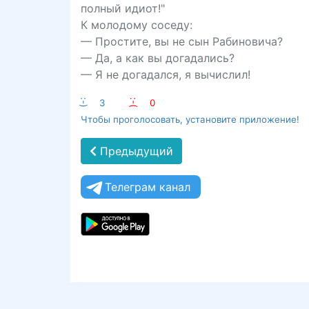
полный идиот!"
К молодому соседу:
— Простите, вы не сын Рабиновича?
— Да, а как вы догадались?
— Я не догадался, я вычислил!
:-)
3
:-(
0
Чтобы проголосовать, установите приложение!
Предыдущий
Телеграм канал