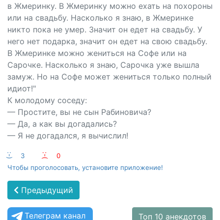
в Жмеринку. В Жмеринку можно ехать на похороны
или на свадьбу. Насколько я знаю, в Жмеринке
никто пока не умер. Значит он едет на свадьбу. У
него нет подарка, значит он едет на свою свадьбу.
В Жмеринке можно жениться на Софе или на
Сарочке. Насколько я знаю, Сарочка уже вышла
замуж. Но на Софе может жениться только полный
идиот!"
К молодому соседу:
— Простите, вы не сын Рабиновича?
— Да, а как вы догадались?
— Я не догадался, я вычислил!
:-)
3
:-(
0
Чтобы проголосовать, установите приложение!
Предыдущий
Телеграм канал
Топ 10 анекдотов