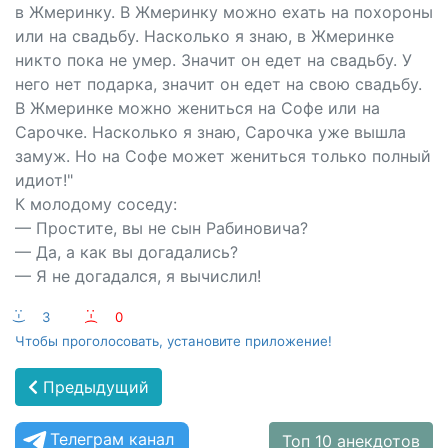
в Жмеринку. В Жмеринку можно ехать на похороны
или на свадьбу. Насколько я знаю, в Жмеринке
никто пока не умер. Значит он едет на свадьбу. У
него нет подарка, значит он едет на свою свадьбу.
В Жмеринке можно жениться на Софе или на
Сарочке. Насколько я знаю, Сарочка уже вышла
замуж. Но на Софе может жениться только полный
идиот!"
К молодому соседу:
— Простите, вы не сын Рабиновича?
— Да, а как вы догадались?
— Я не догадался, я вычислил!
:-)
3
:-(
0
Чтобы проголосовать, установите приложение!
Предыдущий
Телеграм канал
Топ 10 анекдотов