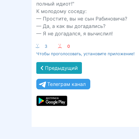
полный идиот!"
К молодому соседу:
— Простите, вы не сын Рабиновича?
— Да, а как вы догадались?
— Я не догадался, я вычислил!
:-)
3
:-(
0
Чтобы проголосовать, установите приложение!
Предыдущий
Телеграм канал