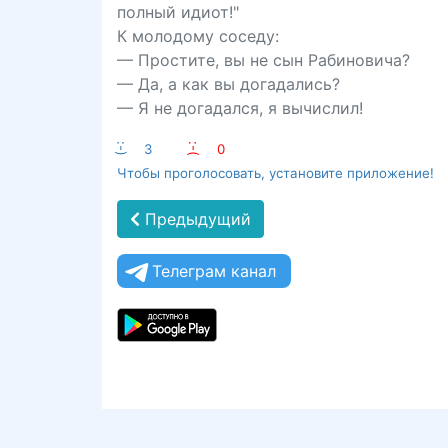
полный идиот!"
К молодому соседу:
— Простите, вы не сын Рабиновича?
— Да, а как вы догадались?
— Я не догадался, я вычислил!
:-)
3
:-(
0
Чтобы проголосовать, установите приложение!
Предыдущий
Телеграм канал