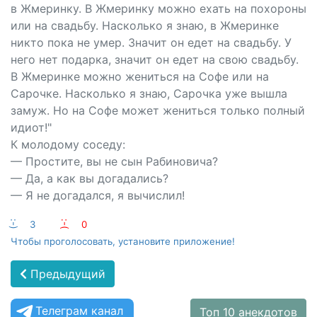
в Жмеринку. В Жмеринку можно ехать на похороны
или на свадьбу. Насколько я знаю, в Жмеринке
никто пока не умер. Значит он едет на свадьбу. У
него нет подарка, значит он едет на свою свадьбу.
В Жмеринке можно жениться на Софе или на
Сарочке. Насколько я знаю, Сарочка уже вышла
замуж. Но на Софе может жениться только полный
идиот!"
К молодому соседу:
— Простите, вы не сын Рабиновича?
— Да, а как вы догадались?
— Я не догадался, я вычислил!
:-)
3
:-(
0
Чтобы проголосовать, установите приложение!
Предыдущий
Телеграм канал
Топ 10 анекдотов