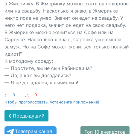
в Жмеринку. В Жмеринку можно ехать на похороны
или на свадьбу. Насколько я знаю, в Жмеринке
никто пока не умер. Значит он едет на свадьбу. У
него нет подарка, значит он едет на свою свадьбу.
В Жмеринке можно жениться на Софе или на
Сарочке. Насколько я знаю, Сарочка уже вышла
замуж. Но на Софе может жениться только полный
идиот!"
К молодому соседу:
— Простите, вы не сын Рабиновича?
— Да, а как вы догадались?
— Я не догадался, я вычислил!
:-)
3
:-(
0
Чтобы проголосовать, установите приложение!
Предыдущий
Телеграм канал
Топ 10 анекдотов