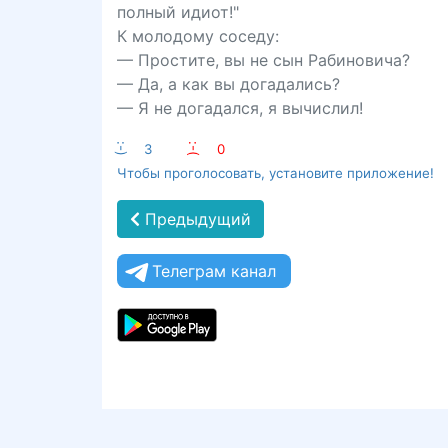
полный идиот!"
К молодому соседу:
— Простите, вы не сын Рабиновича?
— Да, а как вы догадались?
— Я не догадался, я вычислил!
:-)
3
:-(
0
Чтобы проголосовать, установите приложение!
Предыдущий
Телеграм канал