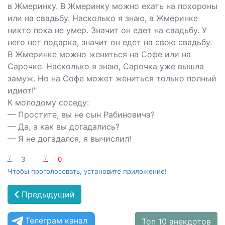
в Жмеринку. В Жмеринку можно ехать на похороны
или на свадьбу. Насколько я знаю, в Жмеринке
никто пока не умер. Значит он едет на свадьбу. У
него нет подарка, значит он едет на свою свадьбу.
В Жмеринке можно жениться на Софе или на
Сарочке. Насколько я знаю, Сарочка уже вышла
замуж. Но на Софе может жениться только полный
идиот!"
К молодому соседу:
— Простите, вы не сын Рабиновича?
— Да, а как вы догадались?
— Я не догадался, я вычислил!
:-)
3
:-(
0
Чтобы проголосовать, установите приложение!
Предыдущий
Телеграм канал
Топ 10 анекдотов