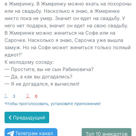
в Жмеринку. В Жмеринку можно ехать на похороны
или на свадьбу. Насколько я знаю, в Жмеринке
никто пока не умер. Значит он едет на свадьбу. У
него нет подарка, значит он едет на свою свадьбу.
В Жмеринке можно жениться на Софе или на
Сарочке. Насколько я знаю, Сарочка уже вышла
замуж. Но на Софе может жениться только полный
идиот!"
К молодому соседу:
— Простите, вы не сын Рабиновича?
— Да, а как вы догадались?
— Я не догадался, я вычислил!
:-)
3
:-(
0
Чтобы проголосовать, установите приложение!
Предыдущий
Телеграм канал
Топ 10 анекдотов