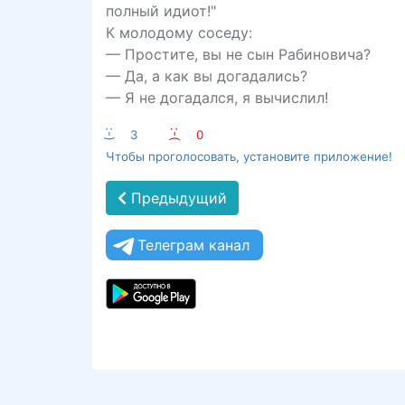
полный идиот!"
К молодому соседу:
— Простите, вы не сын Рабиновича?
— Да, а как вы догадались?
— Я не догадался, я вычислил!
:-)
3
:-(
0
Чтобы проголосовать, установите приложение!
Предыдущий
Телеграм канал