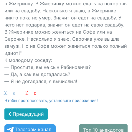
в Жмеринку. В Жмеринку можно ехать на похороны
или на свадьбу. Насколько я знаю, в Жмеринке
никто пока не умер. Значит он едет на свадьбу. У
него нет подарка, значит он едет на свою свадьбу.
В Жмеринке можно жениться на Софе или на
Сарочке. Насколько я знаю, Сарочка уже вышла
замуж. Но на Софе может жениться только полный
идиот!"
К молодому соседу:
— Простите, вы не сын Рабиновича?
— Да, а как вы догадались?
— Я не догадался, я вычислил!
:-)
3
:-(
0
Чтобы проголосовать, установите приложение!
Предыдущий
Телеграм канал
Топ 10 анекдотов