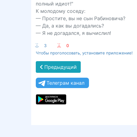
полный идиот!"
К молодому соседу:
— Простите, вы не сын Рабиновича?
— Да, а как вы догадались?
— Я не догадался, я вычислил!
:-)
3
:-(
0
Чтобы проголосовать, установите приложение!
Предыдущий
Телеграм канал