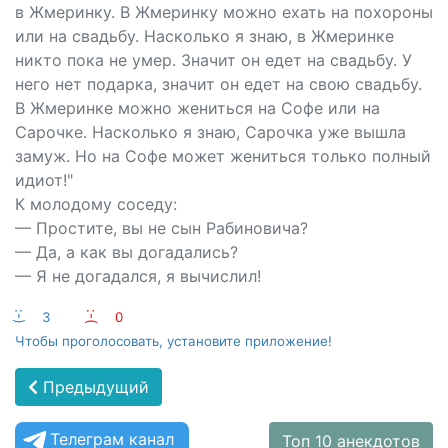
в Жмеринку. В Жмеринку можно ехать на похороны
или на свадьбу. Насколько я знаю, в Жмеринке
никто пока не умер. Значит он едет на свадьбу. У
него нет подарка, значит он едет на свою свадьбу.
В Жмеринке можно жениться на Софе или на
Сарочке. Насколько я знаю, Сарочка уже вышла
замуж. Но на Софе может жениться только полный
идиот!"
К молодому соседу:
— Простите, вы не сын Рабиновича?
— Да, а как вы догадались?
— Я не догадался, я вычислил!
:-)
3
:-(
0
Чтобы проголосовать, установите приложение!
Предыдущий
Телеграм канал
Топ 10 анекдотов