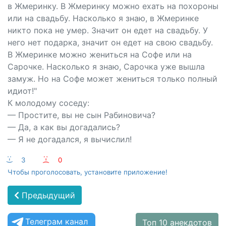
в Жмеринку. В Жмеринку можно ехать на похороны
или на свадьбу. Насколько я знаю, в Жмеринке
никто пока не умер. Значит он едет на свадьбу. У
него нет подарка, значит он едет на свою свадьбу.
В Жмеринке можно жениться на Софе или на
Сарочке. Насколько я знаю, Сарочка уже вышла
замуж. Но на Софе может жениться только полный
идиот!"
К молодому соседу:
— Простите, вы не сын Рабиновича?
— Да, а как вы догадались?
— Я не догадался, я вычислил!
:-)
3
:-(
0
Чтобы проголосовать, установите приложение!
Предыдущий
Телеграм канал
Топ 10 анекдотов