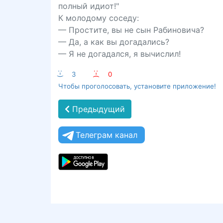
полный идиот!"
К молодому соседу:
— Простите, вы не сын Рабиновича?
— Да, а как вы догадались?
— Я не догадался, я вычислил!
:-)
3
:-(
0
Чтобы проголосовать, установите приложение!
Предыдущий
Телеграм канал