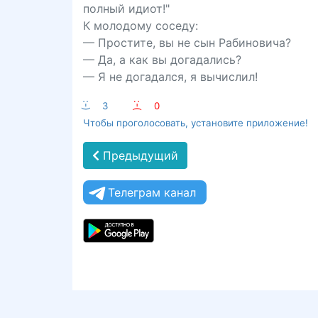
полный идиот!"
К молодому соседу:
— Простите, вы не сын Рабиновича?
— Да, а как вы догадались?
— Я не догадался, я вычислил!
:-)
3
:-(
0
Чтобы проголосовать, установите приложение!
Предыдущий
Телеграм канал