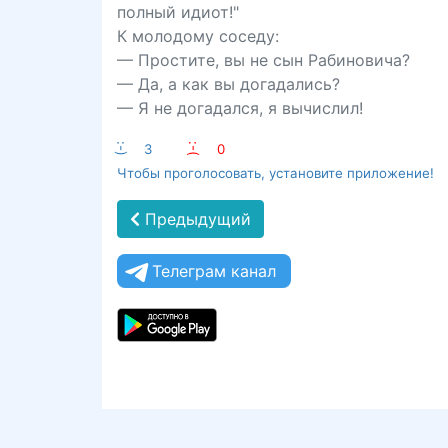
полный идиот!"
К молодому соседу:
— Простите, вы не сын Рабиновича?
— Да, а как вы догадались?
— Я не догадался, я вычислил!
:-)
3
:-(
0
Чтобы проголосовать, установите приложение!
Предыдущий
Телеграм канал