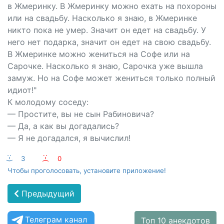
в Жмеринку. В Жмеринку можно ехать на похороны
или на свадьбу. Насколько я знаю, в Жмеринке
никто пока не умер. Значит он едет на свадьбу. У
него нет подарка, значит он едет на свою свадьбу.
В Жмеринке можно жениться на Софе или на
Сарочке. Насколько я знаю, Сарочка уже вышла
замуж. Но на Софе может жениться только полный
идиот!"
К молодому соседу:
— Простите, вы не сын Рабиновича?
— Да, а как вы догадались?
— Я не догадался, я вычислил!
:-)
3
:-(
0
Чтобы проголосовать, установите приложение!
Предыдущий
Телеграм канал
Топ 10 анекдотов