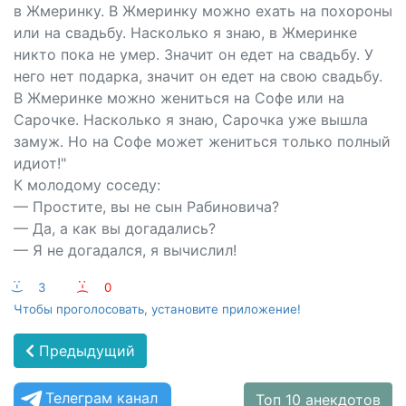
в Жмеринку. В Жмеринку можно ехать на похороны
или на свадьбу. Насколько я знаю, в Жмеринке
никто пока не умер. Значит он едет на свадьбу. У
него нет подарка, значит он едет на свою свадьбу.
В Жмеринке можно жениться на Софе или на
Сарочке. Насколько я знаю, Сарочка уже вышла
замуж. Но на Софе может жениться только полный
идиот!"
К молодому соседу:
— Простите, вы не сын Рабиновича?
— Да, а как вы догадались?
— Я не догадался, я вычислил!
:-)
3
:-(
0
Чтобы проголосовать, установите приложение!
Предыдущий
Телеграм канал
Топ 10 анекдотов