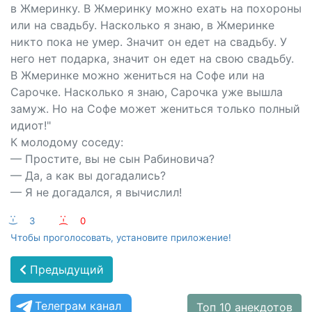
в Жмеринку. В Жмеринку можно ехать на похороны
или на свадьбу. Насколько я знаю, в Жмеринке
никто пока не умер. Значит он едет на свадьбу. У
него нет подарка, значит он едет на свою свадьбу.
В Жмеринке можно жениться на Софе или на
Сарочке. Насколько я знаю, Сарочка уже вышла
замуж. Но на Софе может жениться только полный
идиот!"
К молодому соседу:
— Простите, вы не сын Рабиновича?
— Да, а как вы догадались?
— Я не догадался, я вычислил!
:-)
3
:-(
0
Чтобы проголосовать, установите приложение!
Предыдущий
Телеграм канал
Топ 10 анекдотов