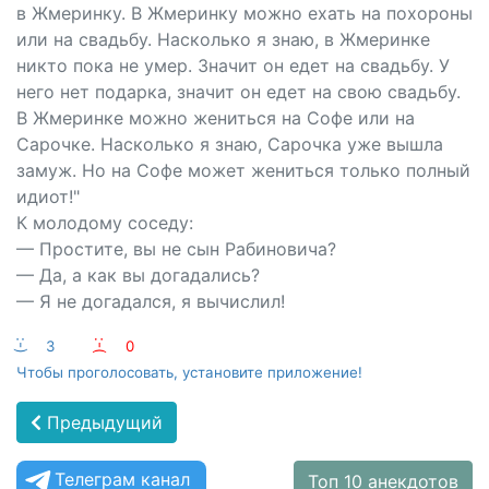
в Жмеринку. В Жмеринку можно ехать на похороны
или на свадьбу. Насколько я знаю, в Жмеринке
никто пока не умер. Значит он едет на свадьбу. У
него нет подарка, значит он едет на свою свадьбу.
В Жмеринке можно жениться на Софе или на
Сарочке. Насколько я знаю, Сарочка уже вышла
замуж. Но на Софе может жениться только полный
идиот!"
К молодому соседу:
— Простите, вы не сын Рабиновича?
— Да, а как вы догадались?
— Я не догадался, я вычислил!
:-)
3
:-(
0
Чтобы проголосовать, установите приложение!
Предыдущий
Телеграм канал
Топ 10 анекдотов