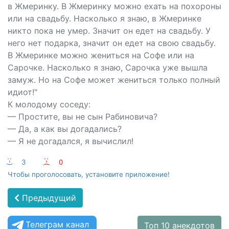
в Жмеринку. В Жмеринку можно ехать на похороны
или на свадьбу. Насколько я знаю, в Жмеринке
никто пока не умер. Значит он едет на свадьбу. У
него нет подарка, значит он едет на свою свадьбу.
В Жмеринке можно жениться на Софе или на
Сарочке. Насколько я знаю, Сарочка уже вышла
замуж. Но на Софе может жениться только полный
идиот!"
К молодому соседу:
— Простите, вы не сын Рабиновича?
— Да, а как вы догадались?
— Я не догадался, я вычислил!
:-)
3
:-(
0
Чтобы проголосовать, установите приложение!
Предыдущий
Телеграм канал
Топ 10 анекдотов