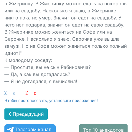
в Жмеринку. В Жмеринку можно ехать на похороны
или на свадьбу. Насколько я знаю, в Жмеринке
никто пока не умер. Значит он едет на свадьбу. У
него нет подарка, значит он едет на свою свадьбу.
В Жмеринке можно жениться на Софе или на
Сарочке. Насколько я знаю, Сарочка уже вышла
замуж. Но на Софе может жениться только полный
идиот!"
К молодому соседу:
— Простите, вы не сын Рабиновича?
— Да, а как вы догадались?
— Я не догадался, я вычислил!
:-)
3
:-(
0
Чтобы проголосовать, установите приложение!
Предыдущий
Телеграм канал
Топ 10 анекдотов