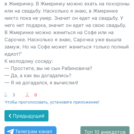
в Жмеринку. В Жмеринку можно ехать на похороны
или на свадьбу. Насколько я знаю, в Жмеринке
никто пока не умер. Значит он едет на свадьбу. У
него нет подарка, значит он едет на свою свадьбу.
В Жмеринке можно жениться на Софе или на
Сарочке. Насколько я знаю, Сарочка уже вышла
замуж. Но на Софе может жениться только полный
идиот!"
К молодому соседу:
— Простите, вы не сын Рабиновича?
— Да, а как вы догадались?
— Я не догадался, я вычислил!
:-)
3
:-(
0
Чтобы проголосовать, установите приложение!
Предыдущий
Телеграм канал
Топ 10 анекдотов