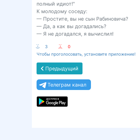
полный идиот!"
К молодому соседу:
— Простите, вы не сын Рабиновича?
— Да, а как вы догадались?
— Я не догадался, я вычислил!
:-)
3
:-(
0
Чтобы проголосовать, установите приложение!
Предыдущий
Телеграм канал